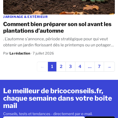
JARDINAGE & EXTÉRIEUR
Comment bien préparer son sol avant les
plantations d’automne
. L’automne s’annonce, période stratégique pour qui veut
obtenir un jardin florissant dès le printemps ou un potager
généreux. Préparer le sol dès...
Par
La rédaction
· 7 juillet 2026
←
1
2
3
4
…
7
→
Le meilleur de bricoconseils.fr,
chaque semaine dans votre boîte
mail
Conseils, tests et tendances - directement par e-mail.