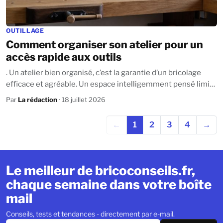
OUTILLAGE
Comment organiser son atelier pour un
accès rapide aux outils
. Un atelier bien organisé, c’est la garantie d’un bricolage
efficace et agréable. Un espace intelligemment pensé limite
les pertes de temps,...
Par
La rédaction
· 18 juillet 2026
←
1
2
3
4
→
Le meilleur de bricoconseils.fr,
chaque semaine dans votre boîte
mail
Conseils, tests et tendances - directement par e-mail.