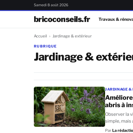
Samedi 8 août 2026
bricoconseils.fr
Travaux & rénova
Accueil
Jardinage & extérieur
RUBRIQUE
Jardinage & extérie
JARDINAGE &
Améliorer
abris à i
Observer la v
Par
La rédacti