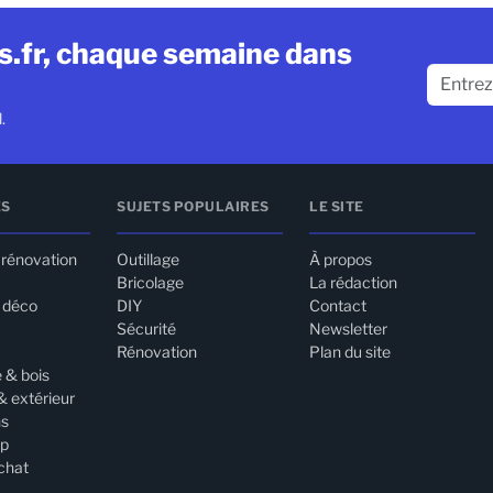
ls.fr, chaque semaine dans
.
ES
SUJETS POPULAIRES
LE SITE
 rénovation
Outillage
À propos
Bricolage
La rédaction
& déco
DIY
Contact
Sécurité
Newsletter
Rénovation
Plan du site
 & bois
& extérieur
ns
up
chat