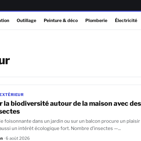
tion
Outillage
Peinture & déco
Plomberie
Électricité
ur
 EXTÉRIEUR
 la biodiversité autour de la maison avec des
nsectes
ie foisonnante dans un jardin ou sur un balcon procure un plaisir
simple, mais aussi un intérêt écologique fort. Nombre d’insectes —...
on
· 6 août 2026