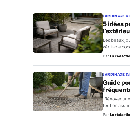
JARDINAGE &
5 idées p
l’extérieu
Les beaux jou
Par
La rédacti
JARDINAGE &
Guide pou
fréquent
. Rénover une
Par
La rédacti