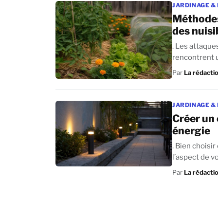
JARDINAGE &
Méthodes
des nuisi
. Les attaque
rencontrent un jour ou l’autre
maladies...
Par
La rédacti
JARDINAGE &
Créer un 
énergie
. Bien choisi
l’aspect de vo
Par
La rédacti