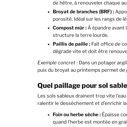
de hêtre, à renouveler chaque a
Broyat de branches (BRF) :
Appor
porosité. Idéal sur les rangs de 
Compost mûr :
À épandre avant l’
structure la terre lourde.
Paillis de paille :
Fait office de c
dégrade vite et doit être renouve
Exemple concret :
Dans un potager argil
puis du broyat au printemps permet de gar
Quel paillage pour sol sable
Les sols sableux drainent trop vite l’eau
ralentir le dessèchement et d’enrichir l
Foin ou herbe sèche :
Épaisse cou
quand l’herbe est montée en gra