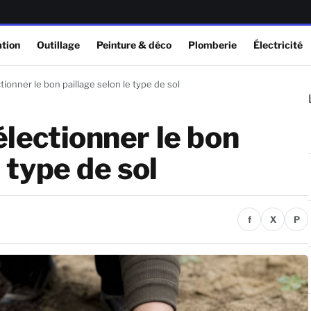
tion
Outillage
Peinture & déco
Plomberie
Électricité
tionner le bon paillage selon le type de sol
électionner le bon
e type de sol
f
X
P