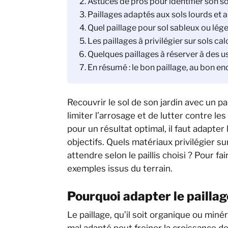
Astuces de pros pour identifier son so
Paillages adaptés aux sols lourds et a
Quel paillage pour sol sableux ou lége
Les paillages à privilégier sur sols ca
Quelques paillages à réserver à des 
En résumé : le bon paillage, au bon e
Recouvrir le sol de son jardin avec un p
limiter l’arrosage et de lutter contre le
pour un résultat optimal, il faut adapter 
objectifs. Quels matériaux privilégier su
attendre selon le paillis choisi ? Pour f
exemples issus du terrain.
Pourquoi adapter le paillag
Le paillage, qu’il soit organique ou minér
mal adapté peut freiner la croissance de