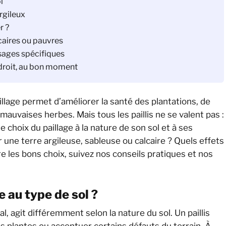
l
rgileux
r ?
lcaires ou pauvres
usages spécifiques
ndroit, au bon moment
aillage permet d’améliorer la santé des plantations, de
s mauvaises herbes. Mais tous les paillis ne se valent pas :
le choix du paillage à la nature de son sol et à ses
r une terre argileuse, sableuse ou calcaire ? Quels effets
aire les bons choix, suivez nos conseils pratiques et nos
e au type de sol ?
al, agit différemment selon la nature du sol. Un paillis
s plantes ou accentuer certains défauts du terrain. À