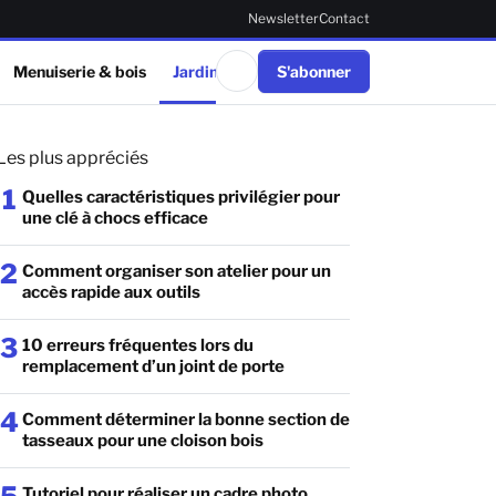
Newsletter
Contact
Menuiserie & bois
Jardinage & extérieur
S'abonner
Réparations
DI
Les plus appréciés
1
Quelles caractéristiques privilégier pour
une clé à chocs efficace
2
Comment organiser son atelier pour un
accès rapide aux outils
3
10 erreurs fréquentes lors du
remplacement d’un joint de porte
4
Comment déterminer la bonne section de
tasseaux pour une cloison bois
Tutoriel pour réaliser un cadre photo