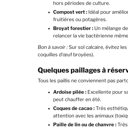
hors périodes de culture.
Compost vert :
Idéal pour amélio
fruitières ou potagères.
Broyat forestier :
Un mélange de f
relancer la vie bactérienne même
Bon à savoir :
Sur sol calcaire, évitez le
coquilles d’œuf broyées).
Quelques paillages à réser
Tous les paillis ne conviennent pas parto
Ardoise pilée :
Excellente pour so
peut chauffer en été.
Coques de cacao :
Très esthétiqu
attention avec les animaux (toxiq
Paille de lin ou de chanvre :
Très 