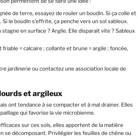
ison permettent de se faire une idée :
née de terre, essayez de rouler un boudin. Si ça colle et
x. Si le boudin s’effrite, ça penche vers un sol sableux.
 stagne en surface ? Argile. Elle disparaît vite ? Sableux
 friable = calcaire ; collante et brune = argile ; foncée,
re jardinerie ou contactez une association locale de
lourds et argileux
ais ont tendance à se compacter et à mal drainer. Elles
paillage qui favorise la vie microbienne.
fficaces sur ces sols, elles apportent de la matière
en se décomposant. Privilégier les feuilles de chêne ou