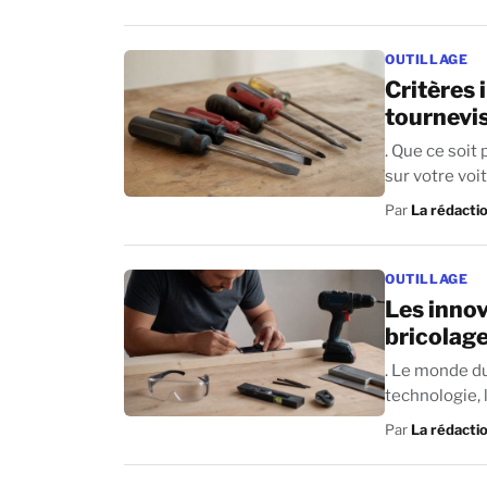
OUTILLAGE
Critères 
tournevis
. Que ce soit
sur votre voit
Par
La rédacti
OUTILLAGE
Les innov
bricolag
. Le monde du
Par
La rédacti