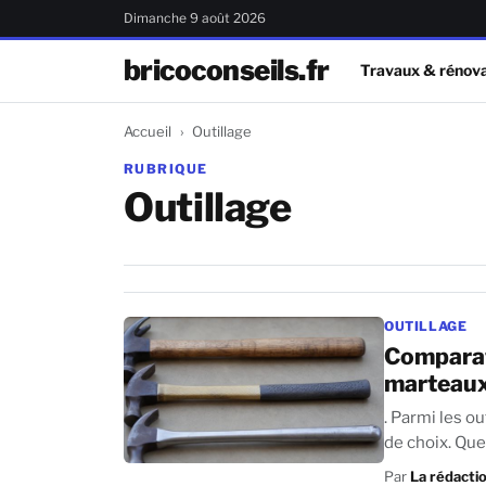
Dimanche 9 août 2026
bricoconseils.fr
Travaux & rénova
Accueil
Outillage
RUBRIQUE
Outillage
OUTILLAGE
Comparat
marteaux
. Parmi les o
de c
Par
La rédacti