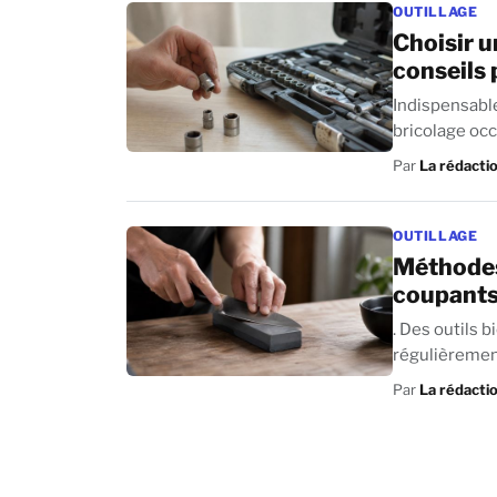
OUTILLAGE
Choisir u
conseils 
Indispensable
bricolage occa
Par
La rédacti
OUTILLAGE
Méthodes 
coupants
. Des outils b
régulièrement ou de m
hache...
Par
La rédacti