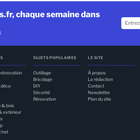
ls.fr, chaque semaine dans
.
ES
SUJETS POPULAIRES
LE SITE
 rénovation
Outillage
À propos
Bricolage
La rédaction
& déco
DIY
Contact
Sécurité
Newsletter
Rénovation
Plan du site
 & bois
& extérieur
ns
up
chat